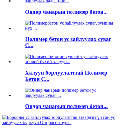
Өндөр чанарын полимер бетон...
Полимер бетон ус зайлуулах суваг
C...
Халуун борлуулалттай Полимер
Бетон С...
Өндөр чанарын полимер бетон...