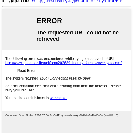
Дараа нь:
Зэвэрдэггүй ган үйлдвэрийн өвс нүхний таг