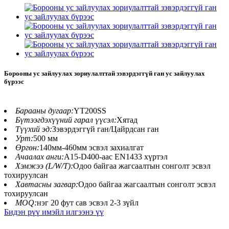
Борооны ус зайлуулах зориулалттай зэвэрдэггүй ган ус зайлуулах
бүрээс
Барааны дугаар:
YT200SS
Бүтээгдэхүүний гарал үүсэл:
Хятад
Түүхий эд:
Зэвэрдэггүй ган/Цайрдсан ган
Урт:
500 мм
Өргөн:
140мм-460мм эсвэл захиалгат
Ачаалах анги:
A15-D400-аас EN1433 хүртэл
Хэмжээ (L/W/T):
Одоо байгаа жагсаалтын сонголт эсвэл
тохируулсан
Хавтасны загвар:
Одоо байгаа жагсаалтын сонголт эсвэл
тохируулсан
MOQ:
нэг 20 фут сав эсвэл 2-3 зүйл
Бидэн рүү имэйл илгээнэ үү