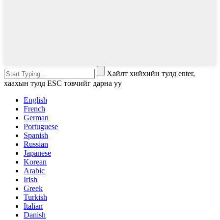
Хайлт хийхийн тулд enter,
хаахын тулд ESC товчийг дарна уу
English
French
German
Portuguese
Spanish
Russian
Japanese
Korean
Arabic
Irish
Greek
Turkish
Italian
Danish