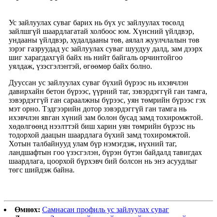
Ус зайлуулах суваг барих нь бүх ус зайлуулах төсөлд
зайлшгүй шаардлагатай холбоос юм. Хүнсний үйлдвэр,
ундааны үйлдвэр, худалдааны төв, аялал жуулчлалын төв
зэрэг газруудад ус зайлуулах суваг шуудуу далд, зам дээрх
шиг харагдахгүй байх нь нийт байгаль орчинтойгоо
уялдаж, үзэсгэлэнтэй, өгөөмөр байх болно.
Дууссан ус зайлуулах суваг бүхий бүрээс нь ихэвчлэн
давирхайн бетон бүрээс, үүрний таг, зэвэрдэггүй ган тамга,
зэвэрдэггүй ган сараалжны бүрээс, уян төмрийн бүрээс гэх
мэт орно. Тэдгээрийн дотор зэвэрдэггүй ган тамга нь
ихэвчлэн явган хүний ​​зам болон бусад замд тохиромжтой.
хөдөлгөөнд нээлттэй биш харин уян төмрийн бүрээс нь
тодорхой даацын шаардлага бүхий замд тохиромжтой.
Хотын талбайнууд улам бүр нэмэгдэж, нүхний таг,
ландшафтын гоо үзэсгэлэн, бүрэн бүтэн байдалд тавигдах
шаардлага, цоорхой бүрхэвч бий болсон нь энэ асуудлыг
төгс шийдэж байна.
Өмнөх:
Самнасан профиль ус зайлуулах суваг