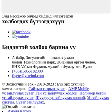
Энд мессежээ бичээд бидэнд илгээгээрэй
холбогдох бүтээгдэхүүн
Бидэнтэй холбоо барина уу
А байр, Зигуангийн шинжлэх ухаан
болон Технологийн парк, Жианнан өргөн чөлөө,
БНХАУ-ын Фүжянь мужийн Фужоу хот, Вулонг
(+86)15855182300
fjyete@yeteind.com
© Зохиогчийн эрх - 2010-2023 : Бүх эрх хуулиар
хамгаалагдсан.
Сайтын газрын зураг
-
AMP Mobile
ус зайлуулах суваг
,
Ган ус зайлуулах хоолой
,
Полимер бетон
ус зайлуулах суваг
,
Шуудуу ус зайлуулах хоолой
,
Ус зайлуулах
систем
,
Суваг зайлуулах
,
Имэйл илгээх