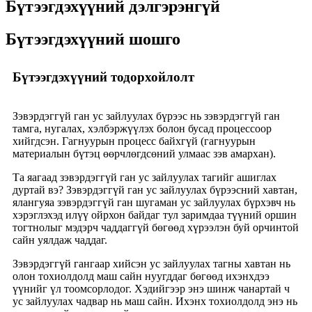
Бүтээгдэхүүний дэлгэрэнгүй
Бүтээгдэхүүний шошго
Бүтээгдэхүүний тодорхойлолт
Зэвэрдэггүй ган ус зайлуулах бүрээс нь зэвэрдэггүй ган
тамга, нугалах, хэлбэржүүлэх болон бусад процессоор
хийгдсэн. Гагнуурын процесс байхгүй (гагнуурын
материалын бүтэц өөрчлөгдсөний улмаас зэв амархан).
Та яагаад зэвэрдэггүй ган ус зайлуулах тагийг ашиглах
дуртай вэ? Зэвэрдэггүй ган ус зайлуулах бүрээсний хавтан,
ялангуяа зэвэрдэггүй ган шугаман ус зайлуулах бүрхэвч нь
хэрэглэхэд илүү ойрхон байдаг тул заримдаа түүний оршин
тогтнолыг мэдэрч чаддаггүй бөгөөд хүрээлэн буй орчинтой
сайн уялдаж чаддаг.
Зэвэрдэггүй гангаар хийсэн ус зайлуулах тагны хавтан нь
олон тохиолдолд маш сайн нуугддаг бөгөөд ихэнхдээ
үүнийг үл тоомсорлодог. Хэдийгээр энэ шинж чанартай ч
ус зайлуулах чадвар нь маш сайн. Ихэнх тохиолдолд энэ нь