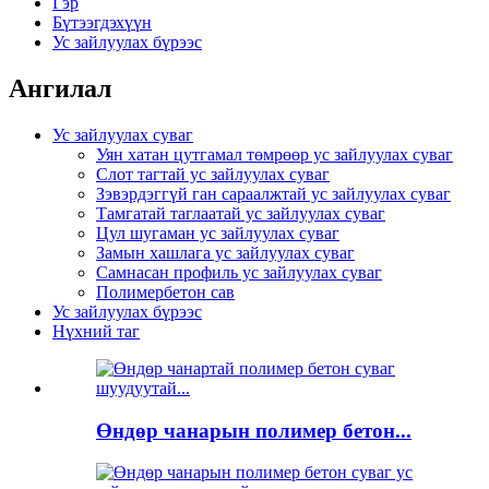
Гэр
Бүтээгдэхүүн
Ус зайлуулах бүрээс
Ангилал
Ус зайлуулах суваг
Уян хатан цутгамал төмрөөр ус зайлуулах суваг
Слот тагтай ус зайлуулах суваг
Зэвэрдэггүй ган сараалжтай ус зайлуулах суваг
Тамгатай таглаатай ус зайлуулах суваг
Цул шугаман ус зайлуулах суваг
Замын хашлага ус зайлуулах суваг
Самнасан профиль ус зайлуулах суваг
Полимербетон сав
Ус зайлуулах бүрээс
Нүхний таг
Өндөр чанарын полимер бетон...