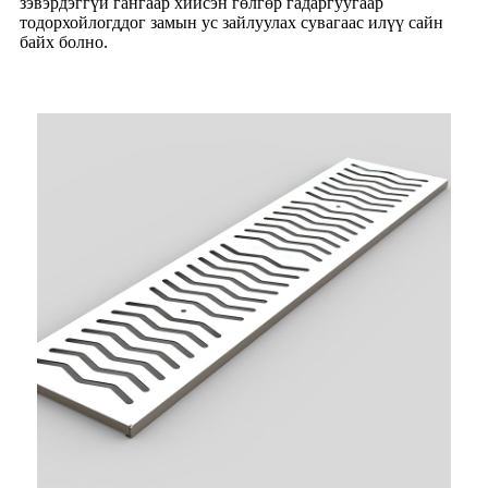
зэвэрдэггүй гангаар хийсэн гөлгөр гадаргуугаар
тодорхойлогддог замын ус зайлуулах сувагаас илүү сайн
байх болно.