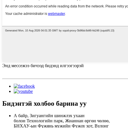
Энд мессежээ бичээд бидэнд илгээгээрэй
Бидэнтэй холбоо барина уу
А байр, Зигуангийн шинжлэх ухаан
болон Технологийн парк, Жианнан өргөн чөлөө,
БНХАУ-ын Фүжянь мужийн Фужоу хот, Вулонг