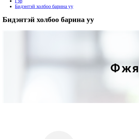
Гэр
Бидэнтэй холбоо барина уу
Бидэнтэй холбоо барина уу
Фүжя