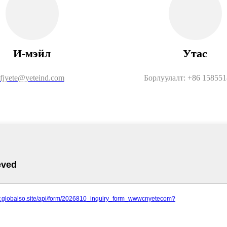
И-мэйл
Утас
fjyete@yeteind.com
Борлуулалт: +86 15855