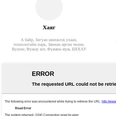
Хаяг
А байр, Зигуан шинжлэх ухаан,
технологийн парк, Зяннан өргөн чөлөө,
Вулонг, Фужоу хот, Фүжянь муж, БНХАУ