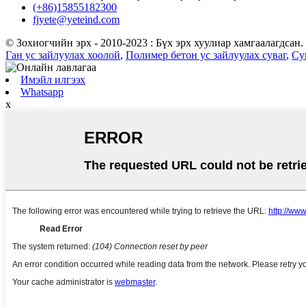
(+86)15855182300
fjyete@yeteind.com
© Зохиогчийн эрх - 2010-2023 : Бүх эрх хуулиар хамгаалагдсан.
Ган ус зайлуулах хоолой
,
Полимер бетон ус зайлуулах суваг
,
Су
Имэйл илгээх
Whatsapp
x