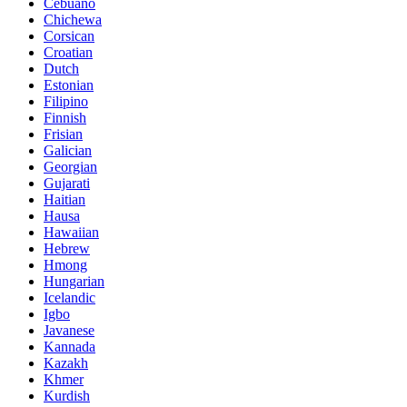
Cebuano
Chichewa
Corsican
Croatian
Dutch
Estonian
Filipino
Finnish
Frisian
Galician
Georgian
Gujarati
Haitian
Hausa
Hawaiian
Hebrew
Hmong
Hungarian
Icelandic
Igbo
Javanese
Kannada
Kazakh
Khmer
Kurdish