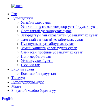
Гэр
Бүтээгдэхүүн
Ус зайлуулах суваг
Уян хатан цутгамал төмрөөр ус зайлуулах суваг
Слот тагтай ус зайлуулах суваг
Зэвэрдэггүй ган сараалжтай ус зайлуулах суваг
Тамгатай таглаатай ус зайлуулах суваг
Цул шугаман ус зайлуулах суваг
Замын хашлага ус зайлуулах суваг
Самнасан профиль ус зайлуулах суваг
Полимербетон сав
Ус зайлуулах бүрээс
Нүхний таг
Бидний тухай
Компанийн давуу тал
Төслүүд
Бүтээгдэхүүн-Видео
Мэдээ
Бидэнтэй холбоо барина уу
English