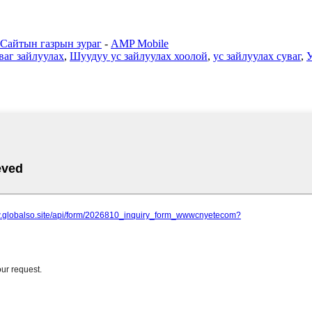
Сайтын газрын зураг
-
AMP Mobile
ваг зайлуулах
,
Шуудуу ус зайлуулах хоолой
,
ус зайлуулах суваг
,
У