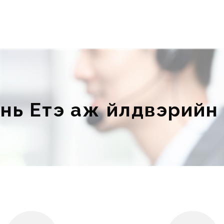
нь Етэ аж үйлдвэрийн