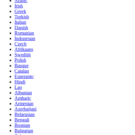
Arabic
Irish
Greek
Turkish
Italian
Danish
Romanian
Indonesian
Czech
Afrikaans
Swedish
Polish
Basque
Catalan
Esperanto
Hindi
Lao
Albanian
Amharic
Armenian
Azerbaijani
Belarusian
Bengali
Bosnian
Bulgarian