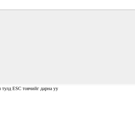
н тулд ESC товчийг дарна уу