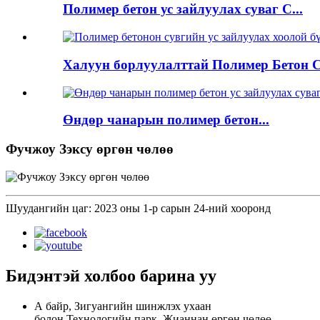
Полимер бетон ус зайлуулах суваг C...
Халуун борлуулалттай Полимер Бетон С.
Өндөр чанарын полимер бетон...
Фучжоу Зэксу өргөн чөлөө
Шуудангийн цаг: 2023 оны 1-р сарын 24-ний хооронд
Бидэнтэй холбоо барина уу
А байр, Зигуангийн шинжлэх ухаан
болон Технологийн парк, Жианнан өргөн чөлөө,