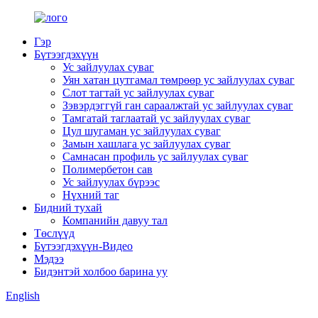
Гэр
Бүтээгдэхүүн
Ус зайлуулах суваг
Уян хатан цутгамал төмрөөр ус зайлуулах суваг
Слот тагтай ус зайлуулах суваг
Зэвэрдэггүй ган сараалжтай ус зайлуулах суваг
Тамгатай таглаатай ус зайлуулах суваг
Цул шугаман ус зайлуулах суваг
Замын хашлага ус зайлуулах суваг
Самнасан профиль ус зайлуулах суваг
Полимербетон сав
Ус зайлуулах бүрээс
Нүхний таг
Бидний тухай
Компанийн давуу тал
Төслүүд
Бүтээгдэхүүн-Видео
Мэдээ
Бидэнтэй холбоо барина уу
English