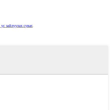
ус зайлуулах суваг
,