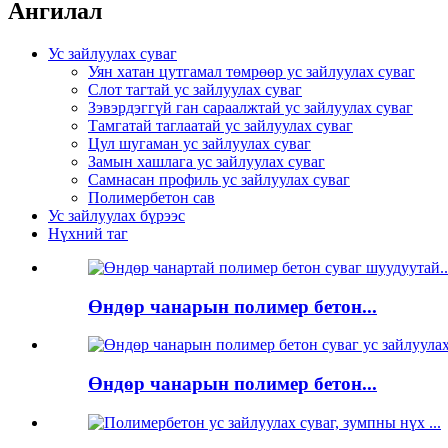
Ангилал
Ус зайлуулах суваг
Уян хатан цутгамал төмрөөр ус зайлуулах суваг
Слот тагтай ус зайлуулах суваг
Зэвэрдэггүй ган сараалжтай ус зайлуулах суваг
Тамгатай таглаатай ус зайлуулах суваг
Цул шугаман ус зайлуулах суваг
Замын хашлага ус зайлуулах суваг
Самнасан профиль ус зайлуулах суваг
Полимербетон сав
Ус зайлуулах бүрээс
Нүхний таг
Өндөр чанарын полимер бетон...
Өндөр чанарын полимер бетон...