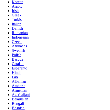
Korean
Arabic
Irish
Greek
Turkish
Italian
Danish
Romanian
Indonesian
Czech
Afrikaans
Swedish
Polish
Basque
Catalan
Esperanto
Hindi
Lao
Albanian
Amharic
Armenian
Azerbaijani
Belarusian
Bengali
Bosnian