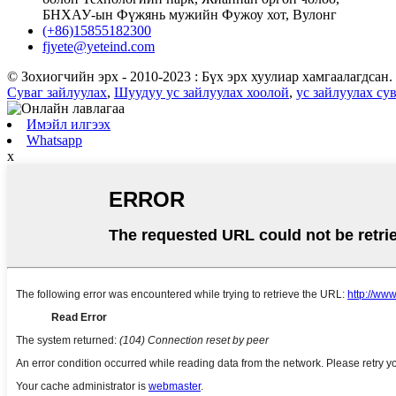
БНХАУ-ын Фүжянь мужийн Фужоу хот, Вулонг
(+86)15855182300
fjyete@yeteind.com
© Зохиогчийн эрх - 2010-2023 : Бүх эрх хуулиар хамгаалагдсан.
Суваг зайлуулах
,
Шуудуу ус зайлуулах хоолой
,
ус зайлуулах сув
Имэйл илгээх
Whatsapp
x