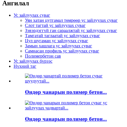
Ангилал
Ус зайлуулах суваг
Уян хатан цутгамал төмрөөр ус зайлуулах суваг
Слот тагтай ус зайлуулах суваг
Зэвэрдэггүй ган сараалжтай ус зайлуулах суваг
Тамгатай таглаатай ус зайлуулах суваг
Цул шугаман ус зайлуулах суваг
Замын хашлага ус зайлуулах суваг
Самнасан профиль ус зайлуулах суваг
Полимербетон сав
Ус зайлуулах бүрээс
Нүхний таг
Өндөр чанарын полимер бетон...
Өндөр чанарын полимер бетон...