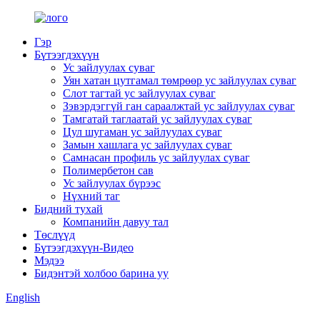
Гэр
Бүтээгдэхүүн
Ус зайлуулах суваг
Уян хатан цутгамал төмрөөр ус зайлуулах суваг
Слот тагтай ус зайлуулах суваг
Зэвэрдэггүй ган сараалжтай ус зайлуулах суваг
Тамгатай таглаатай ус зайлуулах суваг
Цул шугаман ус зайлуулах суваг
Замын хашлага ус зайлуулах суваг
Самнасан профиль ус зайлуулах суваг
Полимербетон сав
Ус зайлуулах бүрээс
Нүхний таг
Бидний тухай
Компанийн давуу тал
Төслүүд
Бүтээгдэхүүн-Видео
Мэдээ
Бидэнтэй холбоо барина уу
English