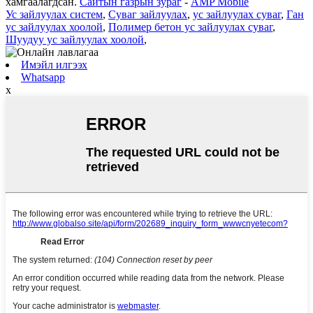
хамгаалагдсан.
Сайтын газрын зураг
-
AMP Mobile
Ус зайлуулах систем
,
Суваг зайлуулах
,
ус зайлуулах суваг
,
Ган
ус зайлуулах хоолой
,
Полимер бетон ус зайлуулах суваг
,
Шуудуу ус зайлуулах хоолой
,
Имэйл илгээх
Whatsapp
x