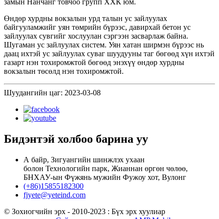
замын Нанчанг товчоо групп ХХК юм.
Өндөр хурдны вокзалын урд талын ус зайлуулах
байгууламжийг уян төмрийн бүрээс, давирхай бетон ус
зайлуулах сувгийг хослуулан сэргээн засварлаж байна.
Шугаман ус зайлуулах систем. Уян хатан ширмэн бүрээс нь
даац ихтэй ус зайлуулах суваг шуудууны таг бөгөөд хүн ихтэй
газарт нэн тохиромжтой бөгөөд энэхүү өндөр хурдны
вокзалын төсөлд нэн тохиромжтой.
Шуудангийн цаг: 2023-03-08
Бидэнтэй холбоо барина уу
А байр, Зигуангийн шинжлэх ухаан
болон Технологийн парк, Жианнан өргөн чөлөө,
БНХАУ-ын Фүжянь мужийн Фужоу хот, Вулонг
(+86)15855182300
fjyete@yeteind.com
© Зохиогчийн эрх - 2010-2023 : Бүх эрх хуулиар