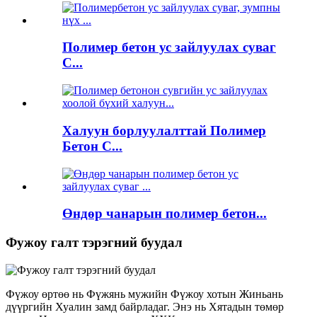
Полимер бетон ус зайлуулах суваг
C...
Халуун борлуулалттай Полимер
Бетон С...
Өндөр чанарын полимер бетон...
Фужоу галт тэрэгний буудал
Фүжоу өртөө нь Фүжянь мужийн Фүжоу хотын Жиньань
дүүргийн Хуалин замд байрладаг. Энэ нь Хятадын төмөр