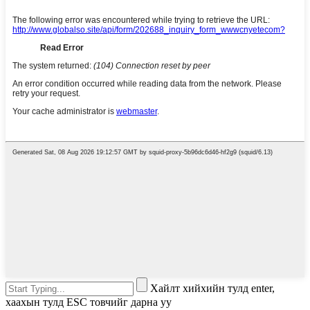
Хайлт хийхийн тулд enter,
хаахын тулд ESC товчийг дарна уу