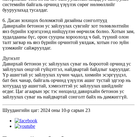
системийн байгаль орчинд үзүүлэх сөрөг нөлөөллийг
бууруулахад тусалдаг.
6. Дасан зохицох боломжтой дизайны сонголтууд
Давирхайн бетонон ус зайлуулах сувгийг хот төлөвлөлтийн
янз бүрийн хэрэгцээнд нийцүүлэн өөрчилж болно. Хотын зам,
худалдааны бүс, орон сууцны хороололд ч бай, түүний олон
талт загвар нь янз бүрийн орчинтой уялдаж, хотын гоо зүйн
үзэмжийг сайжруулдаг.
Дүгнэлт
Давирхай бетонон ус зайлуулах суваг нь бороотой орчинд ус
зайлуулах онцгой гүйцэтгэл, найдвартай байдлыг харуулдаг.
Үр ашигтай ус зайлуулах хүчин чадал, химийн эсэргүүцэл,
бат бөх чанар, байгаль орчинд үзүүлэх ашиг тустай эдгээр нь
хотуудад үр ашигтай, хэмнэлттэй ус зайлуулах шийдлийг
өгдөг. Цаг агаарын эрс тэс нөхцөлд давирхайн бетонон ус
зайлуулах суваг нь найдвартай сонголт байх нь дамжиггүй.
Шуудангийн цаг: 2024 оны 10-р сарын 23