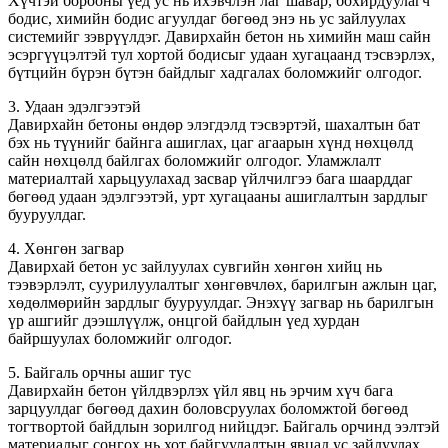
Хүчтэй борооны үед ус нь ихэвчлэн лаг шавар, бохирдуулагч
бодис, химийн бодис агуулдаг бөгөөд энэ нь ус зайлуулах
системийг зэврүүлдэг. Давирхайн бетон нь химийн маш сайн
эсэргүүцэлтэй тул хортой бодисыг удаан хугацаанд тэсвэрлэх,
бүтцийн бүрэн бүтэн байдлыг хадгалах боломжийг олгодог.
3. Удаан эдэлгээтэй
Давирхайн бетоны өндөр элэгдэлд тэсвэртэй, шахалтын бат
бэх нь түүнийг байнга ашиглах, цаг агаарын хүнд нөхцөлд
сайн нөхцөлд байлгах боломжийг олгодог. Уламжлалт
материалтай харьцуулахад засвар үйлчилгээ бага шаарддаг
бөгөөд удаан эдэлгээтэй, урт хугацааны ашиглалтын зардлыг
бууруулдаг.
4. Хөнгөн загвар
Давирхай бетон ус зайлуулах сувгийн хөнгөн хийц нь
тээвэрлэлт, суурилуулалтыг хөнгөвчлөх, барилгын ажлын цаг,
хөдөлмөрийн зардлыг бууруулдаг. Энэхүү загвар нь барилгын
үр ашгийг дээшлүүлж, онцгой байдлын үед хурдан
байршуулах боломжийг олгодог.
5. Байгаль орчны ашиг тус
Давирхайн бетон үйлдвэрлэх үйл явц нь эрчим хүч бага
зарцуулдаг бөгөөд дахин боловсруулах боломжтой бөгөөд
тогтвортой байдлын зорилгод нийцдэг. Байгаль орчинд ээлтэй
материалыг сонгох нь хот байгуулалтын явцад ус зайлуулах