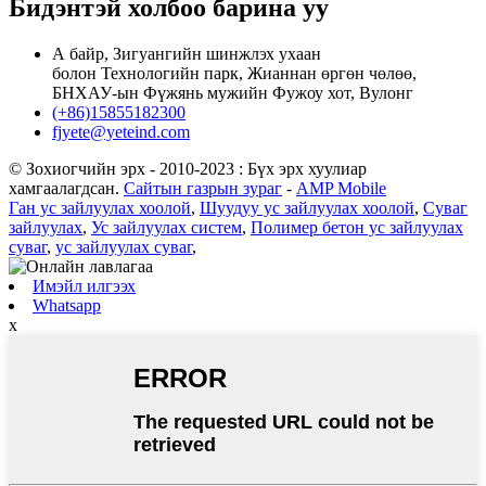
Бидэнтэй холбоо барина уу
А байр, Зигуангийн шинжлэх ухаан
болон Технологийн парк, Жианнан өргөн чөлөө,
БНХАУ-ын Фүжянь мужийн Фужоу хот, Вулонг
(+86)15855182300
fjyete@yeteind.com
© Зохиогчийн эрх - 2010-2023 : Бүх эрх хуулиар
хамгаалагдсан.
Сайтын газрын зураг
-
AMP Mobile
Ган ус зайлуулах хоолой
,
Шуудуу ус зайлуулах хоолой
,
Суваг
зайлуулах
,
Ус зайлуулах систем
,
Полимер бетон ус зайлуулах
суваг
,
ус зайлуулах суваг
,
Имэйл илгээх
Whatsapp
x