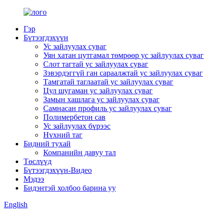
Гэр
Бүтээгдэхүүн
Ус зайлуулах суваг
Уян хатан цутгамал төмрөөр ус зайлуулах суваг
Слот тагтай ус зайлуулах суваг
Зэвэрдэггүй ган сараалжтай ус зайлуулах суваг
Тамгатай таглаатай ус зайлуулах суваг
Цул шугаман ус зайлуулах суваг
Замын хашлага ус зайлуулах суваг
Самнасан профиль ус зайлуулах суваг
Полимербетон сав
Ус зайлуулах бүрээс
Нүхний таг
Бидний тухай
Компанийн давуу тал
Төслүүд
Бүтээгдэхүүн-Видео
Мэдээ
Бидэнтэй холбоо барина уу
English