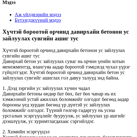
Мэдээ
Аж үйлдвэрийн мэдээ
Бүтээгдэхүүний мэдээ
Хүчтэй бороотой орчинд давирхайн бетонон ус
зайлуулах сувгийн ашиг тус
Хүчтэй бороотой орчинд давирхайн бетонон ус зайлуулах
сувгийн ашиг тус
Давирхай бетон ус зайлуулах суваг нь орчин үеийн хотын
менежментэд, ялангуяа аадар бороотой тэмцэхэд чухал үүрэг
гүйцэтгэдэг. Хүчтэй бороотой орчинд давирхайн бетон ус
зайлуулах сувгийг ашиглах гол давуу талууд энд байна.
1. Дээд зэргийн ус зайлуулах хүчин чадал
Давирхайн бетоны өндөр бат бөх, бат бөх чанар нь их
хэмжээний устай ажиллах боломжийг олгодог бөгөөд аадар
борооны үед хурдан бөгөөд үр дүнтэй ус зайлуулах
боломжийг олгодог. Түүний гөлгөр гадаргуу нь усны
урсгалын эсэргүүцлийг бууруулж, ус зайлуулах үр ашгийг
дээшлүүлж, ус хуримтлагдахаас сэргийлдэг.
2. Химийн эсэргүүцэл