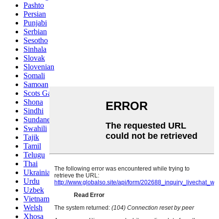
Pashto
Persian
Punjabi
Serbian
Sesotho
Sinhala
Slovak
Slovenian
Somali
Samoan
Scots Gaelic
Shona
Sindhi
Sundanese
Swahili
Tajik
Tamil
Telugu
Thai
Ukrainian
Urdu
Uzbek
Vietnamese
Welsh
Xhosa